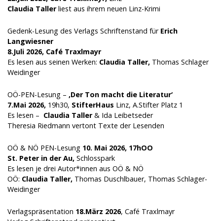
Claudia Taller
liest aus ihrem neuen Linz-Krimi
Gedenk-Lesung des Verlags Schriftenstand für
Erich
Langwiesner
8.Juli 2026,
Café Traxlmayr
Es lesen aus seinen Werken:
Claudia Taller,
Thomas Schlager
Weidinger
OÖ-PEN-Lesung –
‚Der Ton macht die Literatur‘
7.Mai 2026,
19h30,
StifterHaus
Linz, A.Stifter Platz 1
Es lesen –
Claudia Taller
& Ida Leibetseder
Theresia Riedmann vertont Texte der Lesenden
OÖ & NÖ PEN-Lesung
10. Mai 2026,
17hOO
St. Peter in der Au,
Schlosspark
Es lesen je drei Autor*innen aus OÖ & NÖ
OÖ:
Claudia Taller,
Thomas Duschlbauer, Thomas Schlager-
Weidinger
Verlagspräsentation
18.März 2026
, Café Traxlmayr