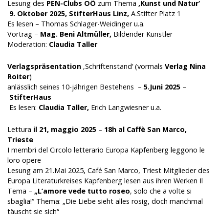
Lesung des
PEN-Clubs OÖ
zum Thema
‚Kunst und Natur‘
9. Oktober 2025,
StifterHaus Linz,
A.Stifter Platz 1
Es lesen – Thomas Schlager-Weidinger u.a.
Vortrag –
Mag. Beni Altmüller,
Bildender Künstler
Moderation:
Claudia Taller
Verlagspräsentation
‚Schriftenstand‘ (vormals
Verlag Nina
Roiter
)
anlässlich seines 10-jährigen Bestehens –
5.Juni 2025
–
StifterHaus
Es lesen:
Claudia Taller,
Erich Langwiesner u.a.
Lettura
il 21, maggio 2025
–
18h al Caffè San Marco,
Trieste
I membri del Circolo letterario Europa Kapfenberg leggono le
loro opere
Lesung am 21.Mai 2025, Café San Marco, Triest Mitglieder des
Europa Literaturkreises Kapfenberg lesen aus ihren Werken Il
Tema –
„L’amore vede tutto roseo
, solo che a volte si
sbaglia!“ Thema: „Die Liebe sieht alles rosig, doch manchmal
täuscht sie sich“