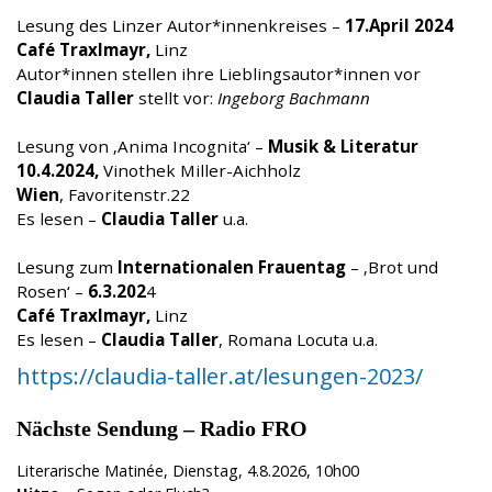
Lesung des Linzer Autor*innenkreises –
17.April 2024
Café Traxlmayr,
Linz
Autor*innen stellen ihre Lieblingsautor*innen vor
Claudia Taller
stellt vor:
Ingeborg Bachmann
Lesung von ‚Anima Incognita‘ –
Musik & Literatur
10.4.2024,
Vinothek Miller-Aichholz
Wien
, Favoritenstr.22
Es lesen –
Claudia Taller
u.a.
Lesung zum
Internationalen Frauentag
– ‚Brot und
Rosen‘ –
6.3.202
4
Café Traxlmayr,
Linz
Es lesen –
Claudia Taller
, Romana Locuta u.a.
https://claudia-taller.at/lesungen-2023/
Nächste Sendung – Radio FRO
Literarische Matinée, Dienstag, 4.8.2026, 10h00