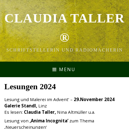
CLAUDIA TALLER
®
SCHRIFTSTELLERIN UND RADIOMACHERIN
MENU
Lesungen 2024
Lesung und Malerei im Advent‘ –
29.November 2024
Galerie Standl,
Linz
Es lesen:
Claudia Taller,
Nina Altmüller u.a.
Lesung von
‚Anima Incognita‘
zum Thema
‚Neuerscheinungen‘