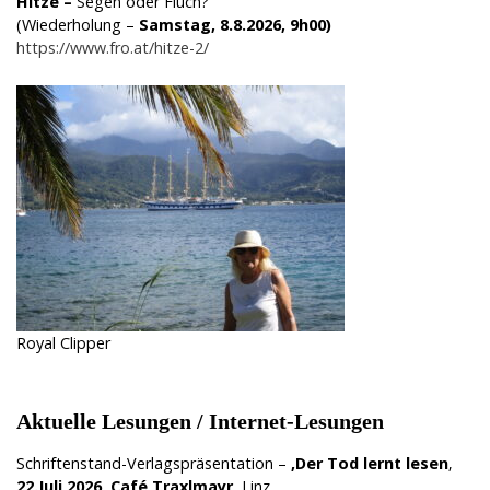
Hitze
–
Segen oder Fluch?
(Wiederholung –
Samstag, 8.8.2026, 9h00)
https://www.fro.at/hitze-2/
Royal Clipper
Aktuelle Lesungen / Internet-Lesungen
Schriftenstand-Verlagspräsentation –
‚Der Tod lernt lesen
‚
22.Juli 2026,
Café Traxlmayr,
Linz