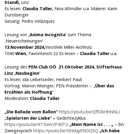
Standl,
Linz
Es lesen:
Claudia Taller,
Nina Altmüller u.a. Malerei: Karin
Durstberger
Gesang: Pedro Velázquez
Lesung von
‚Anima Incognita‘
zum Thema
‚Neuerscheinungen‘
13.November 2024,
Vinothek Miller-Aichholz
1040
Wien
, Favoritenstr.22 Es lesen –
Claudia Taller
u.a.
Lesung des
PEN-Club OÖ
21.Oktober 2024,
StifterHaus
Linz ‚
Neubeginn‘
Es lesen: Ida Leibetseder, Herbert Pauli
Vortrag: Marion Wisinger, PEN-Präsidentin –
‚Über das
Erzählen als Hoffnung‘
Moderation:
Claudia Taller
„Die Ballade vom Ballon“
https://youtu.be/QffDkHhNNLI
„
Spielarten der Liebe“ –
Gedichtezyklus
https://youtu.be/XTDwVzP4dTo
„Mein Name ist . . . „
– Ein
Zwiegespräch
https://youtu.be/GN0qyENDQSQ
„Ich habe