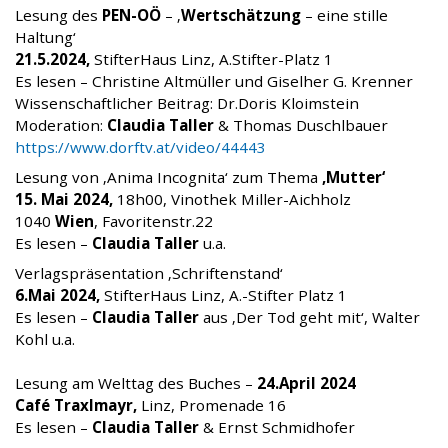
Lesung des
PEN-OÖ
– ‚
Wertschätzung
– eine stille
Haltung‘
21.5.2024,
StifterHaus Linz, A.Stifter-Platz 1
Es lesen – Christine Altmüller und Giselher G. Krenner
Wissenschaftlicher Beitrag: Dr.Doris Kloimstein
Moderation:
Claudia Taller
& Thomas Duschlbauer
https://www.dorftv.at/video/44443
Lesung von ‚Anima Incognita‘
zum Thema
‚Mutter‘
15. Mai 2024,
18h00, Vinothek Miller-Aichholz
1040
Wien
, Favoritenstr.22
Es lesen –
Claudia Taller
u.a.
Verlagspräsentation ‚Schriftenstand‘
6.Mai 2024,
StifterHaus Linz, A.-Stifter Platz 1
Es lesen –
Claudia Taller
aus ‚Der Tod geht mit‘, Walter
Kohl u.a.
Lesung am Welttag des Buches –
24.April 2024
Café Traxlmayr,
Linz, Promenade 16
Es lesen –
Claudia Taller
& Ernst Schmidhofer