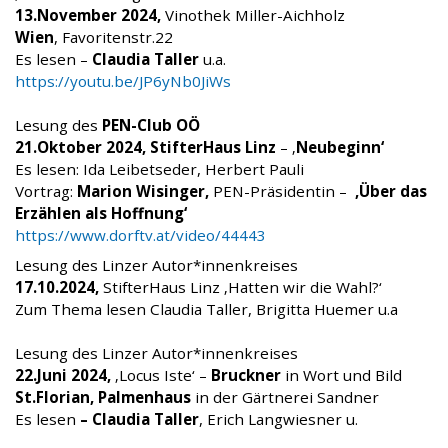
13.November 2024,
Vinothek Miller-Aichholz
Wien
, Favoritenstr.22
Es lesen –
Claudia Taller
u.a.
https://youtu.be/JP6yNb0JiWs
Lesung des
PEN-Club OÖ
21.Oktober 2024,
StifterHaus Linz
– ‚
Neubeginn‘
Es lesen: Ida Leibetseder, Herbert Pauli
Vortrag:
Marion Wisinger,
PEN-Präsidentin –
‚Über das
Erzählen als Hoffnung‘
https://www.dorftv.at/video/44443
Lesung des Linzer Autor*innenkreises
17.10.2024,
StifterHaus Linz ‚Hatten wir die Wahl?‘
Zum Thema lesen Claudia Taller, Brigitta Huemer u.a
Lesung des Linzer Autor*innenkreises
22.Juni 2024,
‚Locus Iste‘ –
Bruckner
in Wort und Bild
St.Florian, Palmenhaus
in der Gärtnerei Sandner
Es lesen
– Claudia Taller
, Erich Langwiesner u.