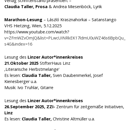
Verlag Schriftenstand präsentiert –
Claudia Taller, Prosa
& Andrea Miesenböck, Lyrik
Marathon-Lesung
– László Krasznahorkai – Satanstango
VHS Hietzing, Wien, 5.12.2025
https://www.youtube.com/watch?
v=ZFrnWZvOmJQ&list=PLwcUINRkEK17ldmU0uWZ46s6BpbQu_
s4G&index=16
Lesung des
Linzer Autor*innenkreises
21.Oktober 2025
StifterHaus Linz
‚Literarische Herbstmelange‘
Es lesen:
Claudia Taller,
Sven Daubenmerkel, Josef
Kienesberger u.a.
Musik: Ivo Truhlar, Gitarre
Lesung des
Linzer Autor*innenkreises
26.September 2025, ZZI-
Zentrum für zeitgemäße Initiativen,
Linz
Es lesen:
Claudia Taller,
Christine Altmüller u.a.