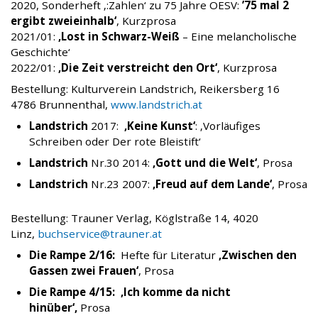
2020, Sonderheft ‚:Zahlen‘ zu 75 Jahre OESV:
’75 mal 2
ergibt zweieinhalb‘
, Kurzprosa
2021/01:
‚Lost in Schwarz-Weiß
– Eine melancholische
Geschichte‘
2022/01:
‚Die Zeit verstreicht den Ort‘
, Kurzprosa
Bestellung: Kulturverein Landstrich, Reikersberg 16
4786 Brunnenthal,
www.landstrich.at
Landstrich
2017:
‚Keine Kunst‘
: ‚Vorläufiges
Schreiben oder Der rote Bleistift‘
Landstrich
Nr.30 2014:
‚Gott und die Welt‘
, Prosa
Landstrich
Nr.23 2007:
‚Freud auf dem Lande‘
, Prosa
Bestellung: Trauner Verlag, Köglstraße 14, 4020
Linz,
buchservice@trauner.at
Die Rampe 2/16:
Hefte für Literatur
‚Zwischen den
Gassen zwei Frauen‘
, Prosa
Die Rampe 4/15: ‚Ich komme da nicht
hinüber‘,
Prosa