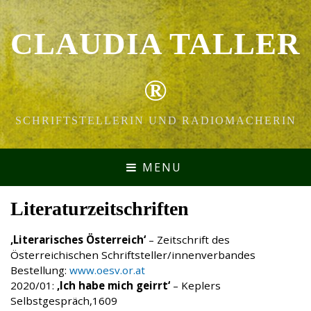
CLAUDIA TALLER
®
SCHRIFTSTELLERIN UND RADIOMACHERIN
MENU
Literaturzeitschriften
‚Literarisches Österreich‘
– Zeitschrift des
Österreichischen Schriftsteller/innenverbandes
Bestellung:
www.oesv.or.at
2020/01:
‚Ich habe mich geirrt‘
– Keplers
Selbstgespräch,1609