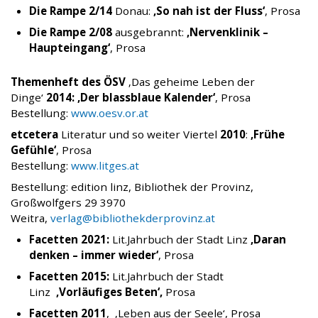
Die Rampe 2/14
Donau:
‚So nah ist der Fluss‘
, Prosa
Die Rampe 2/08
ausgebrannt:
‚Nervenklinik –
Haupteingang‘
, Prosa
Themenheft des ÖSV
‚Das geheime Leben der
Dinge‘
2014:
‚Der blassblaue Kalender‘
, Prosa
Bestellung:
www.oesv.or.at
etcetera
Literatur und so weiter Viertel
2010
:
‚Frühe
Gefühle‘
, Prosa
Bestellung:
www.litges.at
Bestellung: edition linz, Bibliothek der Provinz,
Großwolfgers 29 3970
Weitra,
verlag@bibliothekderprovinz.at
Facetten 2021:
Lit.Jahrbuch der Stadt Linz
‚Daran
denken – immer wieder‘
, Prosa
Facetten 2015:
Lit.Jahrbuch der Stadt
Linz
‚Vorläufiges Beten‘,
Prosa
Facetten 2011
, ‚Leben aus der Seele‘, Prosa