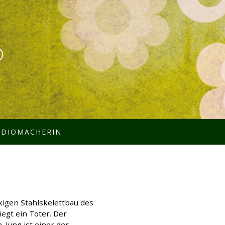
®
ADIOMACHERIN
kigen Stahlskelettbau des
iegt ein Toter. Der
. Jung ist einer der