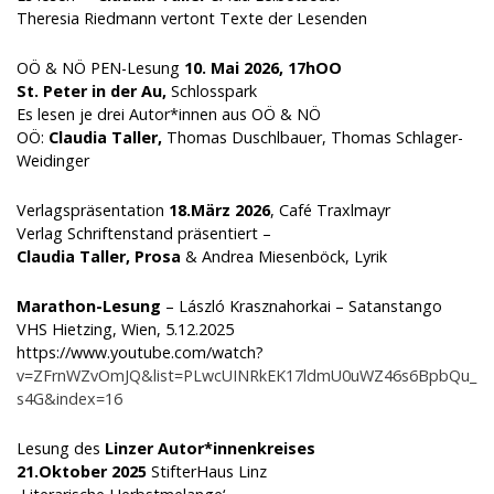
Theresia Riedmann vertont Texte der Lesenden
OÖ & NÖ PEN-Lesung
10. Mai 2026,
17hOO
St. Peter in der Au,
Schlosspark
Es lesen je drei Autor*innen aus OÖ & NÖ
OÖ:
Claudia Taller,
Thomas Duschlbauer, Thomas Schlager-
Weidinger
Verlagspräsentation
18.März 2026
, Café Traxlmayr
Verlag Schriftenstand präsentiert –
Claudia Taller, Prosa
& Andrea Miesenböck, Lyrik
Marathon-Lesung
– László Krasznahorkai – Satanstango
VHS Hietzing, Wien, 5.12.2025
https://www.youtube.com/watch?
v=ZFrnWZvOmJQ&list=PLwcUINRkEK17ldmU0uWZ46s6BpbQu_
s4G&index=16
Lesung des
Linzer Autor*innenkreises
21.Oktober 2025
StifterHaus Linz