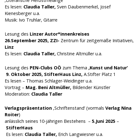
‚Literarische Herbstmelange‘
Es lesen:
Claudia Taller,
Sven Daubenmerkel, Josef
Kienesberger u.a.
Musik: Ivo Truhlar, Gitarre
Lesung des
Linzer Autor*innenkreises
26.September 2025, ZZI-
Zentrum für zeitgemäße Initiativen,
Linz
Es lesen:
Claudia Taller,
Christine Altmüller u.a.
Lesung des
PEN-Clubs OÖ
zum Thema
‚Kunst und Natur‘
9. Oktober 2025,
StifterHaus Linz,
A.Stifter Platz 1
Es lesen – Thomas Schlager-Weidinger u.a.
Vortrag –
Mag. Beni Altmüller,
Bildender Künstler
Moderation:
Claudia Taller
Verlagspräsentation
‚Schriftenstand‘ (vormals
Verlag Nina
Roiter
)
anlässlich seines 10-jährigen Bestehens –
5.Juni 2025
–
StifterHaus
Es lesen:
Claudia Taller,
Erich Langwiesner u.a.