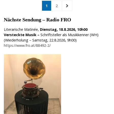
Seitennummerierung
PAGE
PAGE
NEXT
1
2
PAGE
der
Nächste Sendung – Radio FRO
Beiträge
Literarische Matinée,
Dienstag, 18.8.2026, 10h00
Versteckte Musik –
Schriftsteller als Musikkenner (WH)
(Wiederholung – Samstag, 22.8.2026, 9h00)
https://www.fro.at/88492-2/