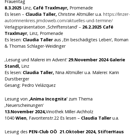
Frauentag
8.3.2025
Linz,
Café Traxlmayr,
Promenade
Es lesen –
Claudia Taller,
Christine Altmüller u.a.
https://linzer-
autorinnenkreis.jimdoweb.com/aktuelles-und-termine/
Verlagspräsentation ‚Schriftenstand‘ –
26.2.2025
Café
Traxlmayr
, Linz, Promenade
Es lesen:
Claudia Taller
aus ‚Ein beschädigtes Leben‘, Roman
& Thomas Schlager-Weidinger
‚Lesung und Malerei im Advent‘
29.November 2024
Galerie
Standl,
Linz
Es lesen:
Claudia Taller,
Nina Altmüller u.a. Malerei: Karin
Durstberger
Gesang: Pedro Velázquez
Lesung von
‚Anima Incognita‘
zum Thema
‚Neuerscheinungen‘
13.November 2024,
Vinothek Miller-Aichholz
1040
Wien
, Favoritenstr.22 Es lesen –
Claudia Taller
u.a.
Lesung des
PEN-Club OÖ
21.Oktober 2024,
StifterHaus