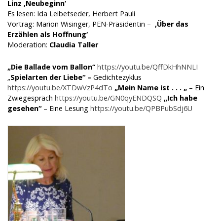
Linz ‚
Neubeginn‘
Es lesen: Ida Leibetseder, Herbert Pauli
Vortrag: Marion Wisinger, PEN-Präsidentin –
‚Über das
Erzählen als Hoffnung‘
Moderation:
Claudia Taller
„Die Ballade vom Ballon“
https://youtu.be/QffDkHhNNLI
„
Spielarten der Liebe“ –
Gedichtezyklus
https://youtu.be/XTDwVzP4dTo
„Mein Name ist . . . „
– Ein
Zwiegespräch
https://youtu.be/GN0qyENDQSQ
„Ich habe
gesehen“
– Eine Lesung
https://youtu.be/QPBPubSdj6U