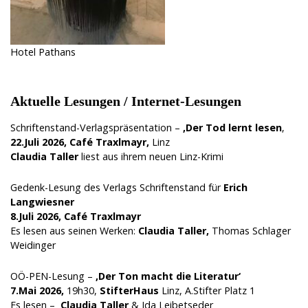
Hotel Pathans
Aktuelle Lesungen / Internet-Lesungen
Schriftenstand-Verlagspräsentation –
‚Der Tod lernt lesen
‚
22.Juli 2026,
Café Traxlmayr,
Linz
Claudia Taller
liest aus ihrem neuen Linz-Krimi
Gedenk-Lesung des Verlags Schriftenstand für
Erich
Langwiesner
8.Juli 2026,
Café Traxlmayr
Es lesen aus seinen Werken:
Claudia Taller,
Thomas Schlager
Weidinger
OÖ-PEN-Lesung –
‚Der Ton macht die Literatur‘
7.Mai 2026,
19h30,
StifterHaus
Linz, A.Stifter Platz 1
Es lesen –
Claudia Taller
& Ida Leibetseder