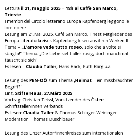
Lettura
il 21, maggio 2025
–
18h al Caffè San Marco,
Trieste
I membri del Circolo letterario Europa Kapfenberg leggono le
loro opere
Lesung am 21.Mai 2025, Café San Marco, Triest Mitglieder des
Europa Literaturkreises Kapfenberg lesen aus ihren Werken Il
Tema –
„L’amore vede tutto roseo
, solo che a volte si
sbaglia!“ Thema: „Die Liebe sieht alles rosig, doch manchmal
täuscht sie sich“
Es lesen –
Claudia Taller,
Hans Bäck, Ruth Barg u.a.
Lesung des
PEN-OÖ
zum Thema
‚Heimat
– ein missbrauchter
Begriff?‘
Linz,
StifterHaus
,
27.März 2025
Vortrag: Christian Teissl, Vorsitzender des Österr.
Schriftsteller/innen Verbands
Es lesen:
Claudia Taller
& Thomas Schlager-Weidinger
Moderation: Thomas Duschlbauer
Lesung des Linzer Autor*innenkreises zum Internationalen