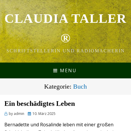
CLAUDIA TALLER
®
SCHRIFTSTELLERIN UND RADIOMACHERIN
MENU
Kategorie:
Buch
Ein beschädigtes Leben
Posted
by
admin
10. März 2025
on
Bernadette und Rosalinde leben mit einer großen