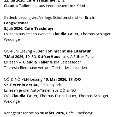
22.Juli 2026,
Café Traxlmayr,
Linz
Claudia Taller
liest aus ihrem neuen Linz-Krimi
Gedenk-Lesung des Verlags Schriftenstand für
Erich
Langwiesner
8.Juli 2026,
Café Traxlmayr
Es lesen aus seinen Werken:
Claudia Taller,
Thomas Schlager
Weidinger
OÖ-PEN-Lesung –
‚Der Ton macht die Literatur‘
7.Mai 2026,
19h30,
StifterHaus
Linz, A.Stifter Platz 1
Es lesen –
Claudia Taller
& Ida Leibetseder
Theresia Riedmann vertont Texte der Lesenden
OÖ & NÖ PEN-Lesung
10. Mai 2026,
17hOO
St. Peter in der Au,
Schlosspark
Es lesen je drei Autor*innen aus OÖ & NÖ
OÖ:
Claudia Taller,
Thomas Duschlbauer, Thomas Schlager-
Weidinger
Verlagspräsentation
18.März 2026
, Café Traxlmayr