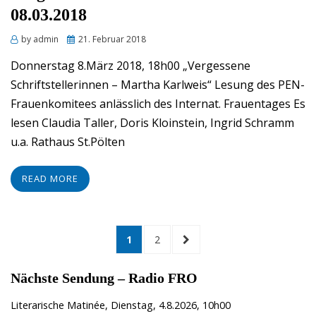
08.03.2018
Posted
by
admin
21. Februar 2018
on
Donnerstag 8.März 2018, 18h00 „Vergessene
Schriftstellerinnen – Martha Karlweis“ Lesung des PEN-
Frauenkomitees anlässlich des Internat. Frauentages Es
lesen Claudia Taller, Doris Kloinstein, Ingrid Schramm
u.a. Rathaus St.Pölten
READ MORE
Seitennummerierung
PAGE
PAGE
NEXT
1
2
PAGE
der
Nächste Sendung – Radio FRO
Beiträge
Literarische Matinée, Dienstag, 4.8.2026, 10h00