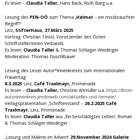
Es lesen –
Claudia Taller,
Hans Bäck, Ruth Barg u.a.
Lesung des
PEN-OÖ
zum Thema
‚Heimat
– ein missbrauchter
Begriff?‘
Linz,
StifterHaus
,
27.März 2025
Vortrag: Christian Teissl, Vorsitzender des Österr.
Schriftsteller/innen Verbands
Es lesen:
Claudia Taller
& Thomas Schlager-Weidinger
Moderation: Thomas Duschlbauer
Lesung des Linzer Autor*innenkreises zum Internationalen
Frauentag
8.3.2025
Linz,
Café Traxlmayr,
Promenade
Es lesen –
Claudia Taller,
Christine Altmüller u.a.
https://linzer-
autorinnenkreis.jimdoweb.com/aktuelles-und-termine/
Verlagspräsentation ‚Schriftenstand‘ –
26.2.2025
Café
Traxlmayr
, Linz, Promenade
Es lesen:
Claudia Taller
aus ‚Ein beschädigtes Leben‘, Roman
& Thomas Schlager-Weidinger
‚Lesung und Malerei im Advent‘
29.November 2024
Galerie