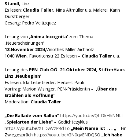
Standl,
Linz
Es lesen:
Claudia Taller,
Nina Altmüller u.a. Malerei: Karin
Durstberger
Gesang: Pedro Velázquez
Lesung von
‚Anima Incognita‘
zum Thema
‚Neuerscheinungen‘
13.November 2024,
Vinothek Miller-Aichholz
1040
Wien
, Favoritenstr.22 Es lesen –
Claudia Taller
u.a.
Lesung des
PEN-Club OÖ
21.Oktober 2024,
StifterHaus
Linz ‚
Neubeginn‘
Es lesen: Ida Leibetseder, Herbert Pauli
Vortrag: Marion Wisinger, PEN-Präsidentin –
‚Über das
Erzählen als Hoffnung‘
Moderation:
Claudia Taller
„Die Ballade vom Ballon“
https://youtu.be/QffDkHhNNLI
„
Spielarten der Liebe“ –
Gedichtezyklus
https://youtu.be/XTDwVzP4dTo
„Mein Name ist . . . „
– Ein
Zwiegespräch
https://youtu.be/GN0qyENDQSQ
„Ich habe