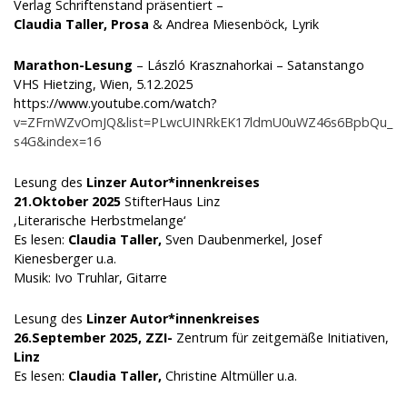
Verlag Schriftenstand präsentiert –
Claudia Taller, Prosa
& Andrea Miesenböck, Lyrik
Marathon-Lesung
– László Krasznahorkai – Satanstango
VHS Hietzing, Wien, 5.12.2025
https://www.youtube.com/watch?
v=ZFrnWZvOmJQ&list=PLwcUINRkEK17ldmU0uWZ46s6BpbQu_
s4G&index=16
Lesung des
Linzer Autor*innenkreises
21.Oktober 2025
StifterHaus Linz
‚Literarische Herbstmelange‘
Es lesen:
Claudia Taller,
Sven Daubenmerkel, Josef
Kienesberger u.a.
Musik: Ivo Truhlar, Gitarre
Lesung des
Linzer Autor*innenkreises
26.September 2025, ZZI-
Zentrum für zeitgemäße Initiativen,
Linz
Es lesen:
Claudia Taller,
Christine Altmüller u.a.