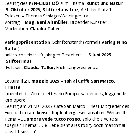
Lesung des
PEN-Clubs OÖ
zum Thema
‚Kunst und Natur‘
9. Oktober 2025,
StifterHaus Linz,
A.Stifter Platz 1
Es lesen – Thomas Schlager-Weidinger u.a.
Vortrag –
Mag. Beni Altmüller,
Bildender Künstler
Moderation:
Claudia Taller
Verlagspräsentation
‚Schriftenstand‘ (vormals
Verlag Nina
Roiter
)
anlässlich seines 10-jährigen Bestehens –
5.Juni 2025
–
StifterHaus
Es lesen:
Claudia Taller,
Erich Langwiesner u.a.
Lettura
il 21, maggio 2025
–
18h al Caffè San Marco,
Trieste
I membri del Circolo letterario Europa Kapfenberg leggono le
loro opere
Lesung am 21.Mai 2025, Café San Marco, Triest Mitglieder des
Europa Literaturkreises Kapfenberg lesen aus ihren Werken Il
Tema –
„L’amore vede tutto roseo
, solo che a volte si
sbaglia!“ Thema: „Die Liebe sieht alles rosig, doch manchmal
täuscht sie sich“