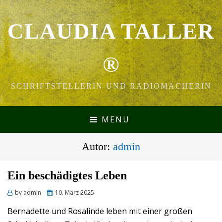
CLAUDIA TALLER
®
SCHRIFTSTELLERIN UND RADIOMACHERIN
MENU
Autor:
admin
Ein beschädigtes Leben
Posted
by
admin
10. März 2025
on
Bernadette und Rosalinde leben mit einer großen